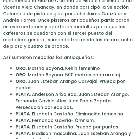
Panamericano Elite de Ciclismo de Pista en el velódromo
Vicente Alejo Chancay, en donde participó la Selección
Colombia de pista dirigida por John Jaime González y
Andrés Torres. Once pisteros antioqueños participaron
en este certamen y aportaron medallas para que los
cafeteros se quedaran con el tercer puesto del
medallero general, sumando tres medallas de oro, ocho
de plata y cuatro de bronce.
Así sumaron medallas los antioqueños:
ORO
. Martha Bayona. Keirin femenino
ORO
. Martha Bayona. 500 metros contrarreloj
ORO
. Juan Esteban Arango Carvajal. Prueba por
puntos.
PLATA
. Anderson Arboleda, Juan Esteban Arango,
Fernando Gaviria, Alex Juan Pablo Zapata.
Persecución por equipos.
PLATA
. Elizabeth Castaño. Eliminación femenina.
PLATA
. Fernando Gaviria- Ómnium.
PLATA
. Elizabeth Castaño. Prueba por puntos.
PLATA
. Madison masculina. Juan Esteban Arango y