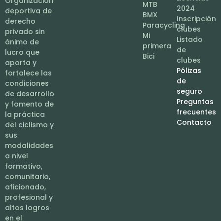
Organización
MTB
2024
deportiva de
BMX
Inscripción
derecho
Paracycling
clubes
privado sin
Mi
Listado
ánimo de
primera
de
lucro que
Bici
clubes
aporta y
Pólizas
fortalece las
de
condiciones
seguro
de desarrollo
Preguntas
y fomento de
frecuentes
la práctica
Contacto
del ciclismo y
sus
modalidades
a nivel
formativo,
comunitario,
aficionado,
profesional y
altos logros
en el