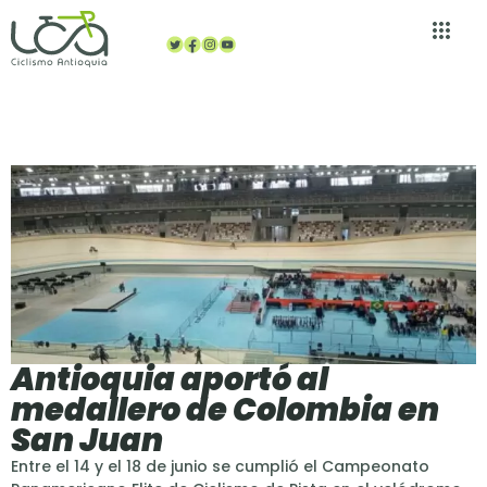
Atención al dep
Antioquia aportó al
medallero de Colombia en
San Juan
Entre el 14 y el 18 de junio se cumplió el Campeonato