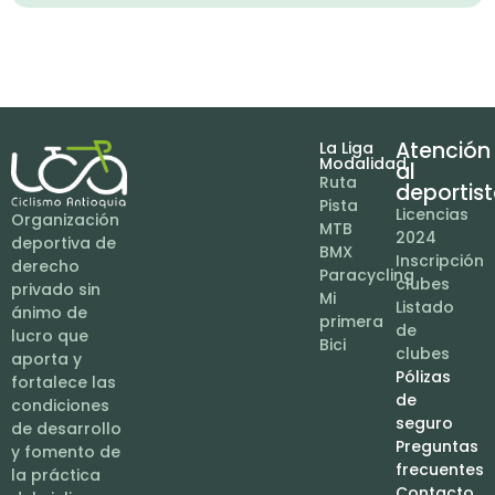
Atención
La Liga
Modalidad
al
Ruta
deportis
Pista
Licencias
Organización
MTB
2024
deportiva de
BMX
Inscripción
derecho
Paracycling
clubes
privado sin
Mi
Listado
ánimo de
primera
de
lucro que
Bici
clubes
aporta y
Pólizas
fortalece las
de
condiciones
seguro
de desarrollo
Preguntas
y fomento de
frecuentes
la práctica
Contacto