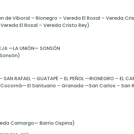
en de Viboral – Rionegro – Vereda El Rosal – Vereda Cri
Vereda El Rosal – Vereda Cristo Rey)
 CEJA —LA UNIÓN— SONSÓN
—Sonsón)
SAN RAFAEL – GUATAPÉ – EL PEÑOL —RIONEGRO – EL CA
 Cocorná— El Santuario – Granada —San Carlos – San R
ereda Camargo— Barrio Ospina)