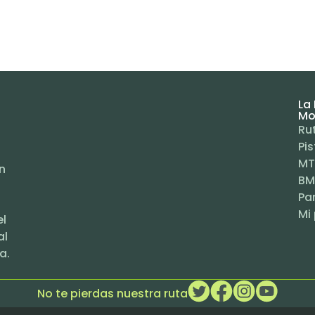
La 
Mo
Ru
Pis
MT
n
BM
Pa
Mi 
el
al
a.
No te pierdas nuestra ruta