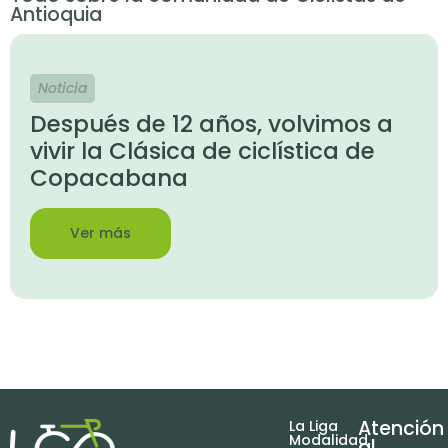
Antioquia
Noticia
Después de 12 años, volvimos a
vivir la Clásica de ciclística de
Copacabana
Ver más
Atención
La Liga
Modalidad
al