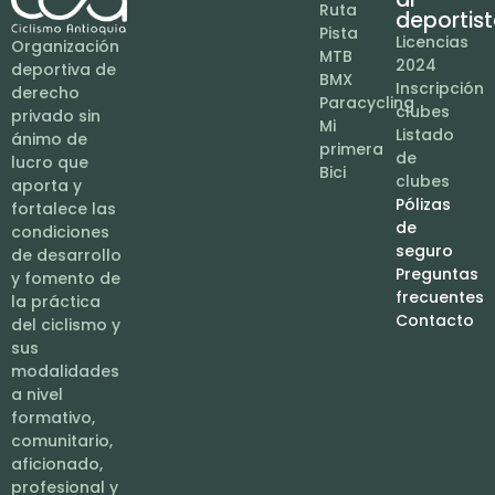
Ruta
deportis
Pista
Licencias
Organización
MTB
2024
deportiva de
BMX
Inscripción
derecho
Paracycling
clubes
privado sin
Mi
Listado
ánimo de
primera
de
lucro que
Bici
clubes
aporta y
Pólizas
fortalece las
de
condiciones
seguro
de desarrollo
Preguntas
y fomento de
frecuentes
la práctica
Contacto
del ciclismo y
sus
modalidades
a nivel
formativo,
comunitario,
aficionado,
profesional y