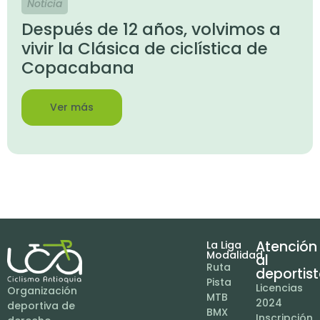
Noticia
Después de 12 años, volvimos a
vivir la Clásica de ciclística de
Copacabana
Ver más
Atención
La Liga
Modalidad
al
Ruta
deportis
Pista
Licencias
Organización
MTB
2024
deportiva de
BMX
Inscripción