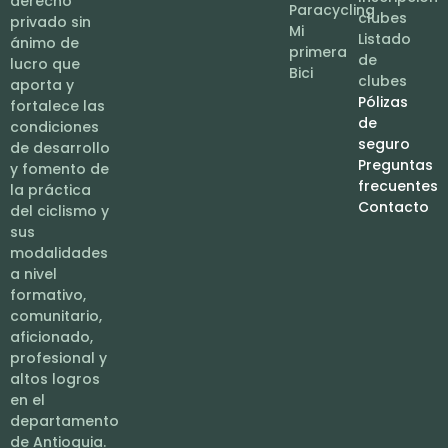
derecho
Paracycling
clubes
privado sin
Mi
Listado
ánimo de
primera
de
lucro que
Bici
clubes
aporta y
Pólizas
fortalece las
de
condiciones
seguro
de desarrollo
Preguntas
y fomento de
frecuentes
la práctica
Contacto
del ciclismo y
sus
modalidades
a nivel
formativo,
comunitario,
aficionado,
profesional y
altos logros
en el
departamento
de Antioquia.